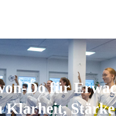
won-Do für Erwac
 Klarheit, Stärke