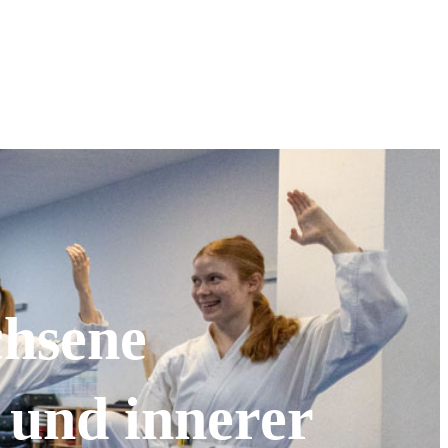
hsene
 und innerer