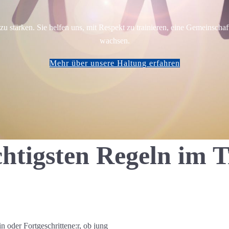
 stärken. Sie helfen uns, mit Respekt zu trainieren, eine Gemeinschaft
wachsen.
Mehr über unsere Haltung erfahren
chtigsten Regeln im T
 oder Fortgeschrittene:r, ob jung