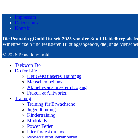
Impressum
Datenschutz
Kontakt
Die Pranado gGmbH ist seit 2025 von der Stadt Heidelberg als f
Wir entwickeln und realisieren Bildungsangebote, die junge Menschen s
© 2026 Pranado gGmbH
Taekwon-Do
Do for Life
Der Geist unseres Trainings
Menschen bei uns
Aktuelles aus unserem Dojang
Fragen & Antworten
Training
Training für Erwachsene
Jugendtraining
Kindertraining
Mudokids
Power-Ferien
Hier findest du uns
Probetraining vereinbaren