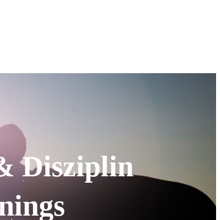
& Disziplin
inings