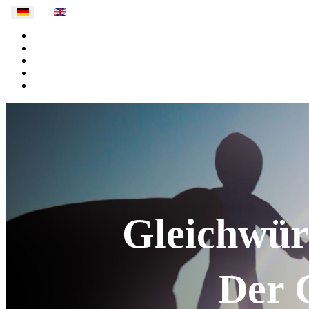
Gleichwürd
Der G