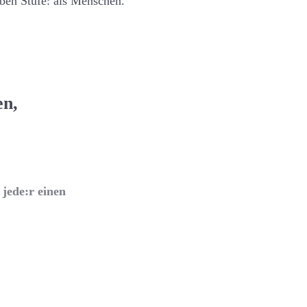
lben Stufe: als Menschen.
en,
jede:r einen