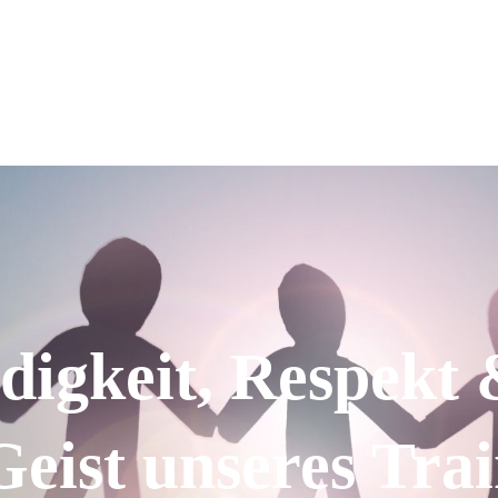
igkeit, Respekt 
eist unseres Tra