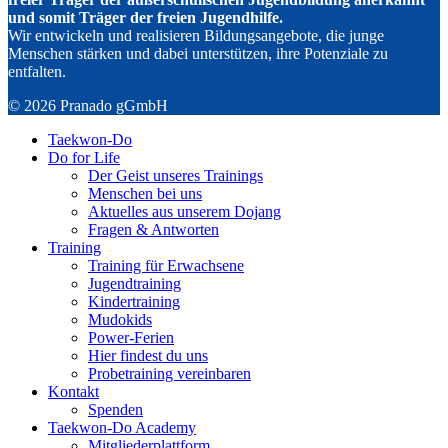
und somit Träger der freien Jugendhilfe.
Wir entwickeln und realisieren Bildungsangebote, die junge
Menschen stärken und dabei unterstützen, ihre Potenziale zu
entfalten.
© 2026 Pranado gGmbH
Taekwon-Do
Do for Life
Der Geist unseres Trainings
Menschen bei uns
Aktuelles aus unserem Dojang
Fragen & Antworten
Training
Training für Erwachsene
Jugendtraining
Kindertraining
Mudokids
Power-Ferien
Hier findest du uns
Probetraining vereinbaren
Kontakt
Spenden
Taekwon-Do Academy
Mitgliederplattform