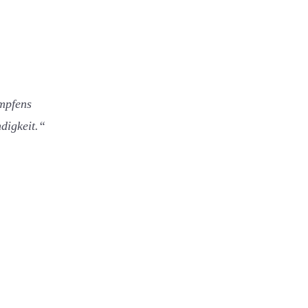
mpfens
digkeit.“