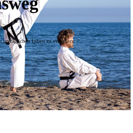
nsweg
g.
n im täglichen Leben zu verankern.