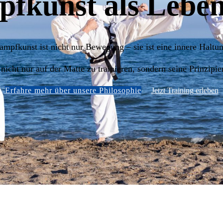
fkunst als Lebe
ampfkunst ist nicht nur Bewegung – sie ist eine innere Haltun
cht nur auf der Matte zu trainieren, sondern seine Prinzipie
Erfahre mehr über unsere Philosophie
Jetzt Training erleben