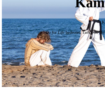
Kamp
K
Do for Life
bedeutet, Taekwon-Do ni