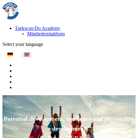
Taekwon-Do Academy
Mitgliederplattform
Select your language
Potential development, resilience and personality
development