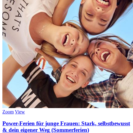
Zoom
View
Power-Ferien für junge Frauen: Stark, selbstbewusst
& dein eigener Weg (Sommerferien)